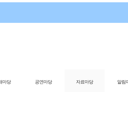
개마당
공연마당
자료마당
알림
은율탈춤