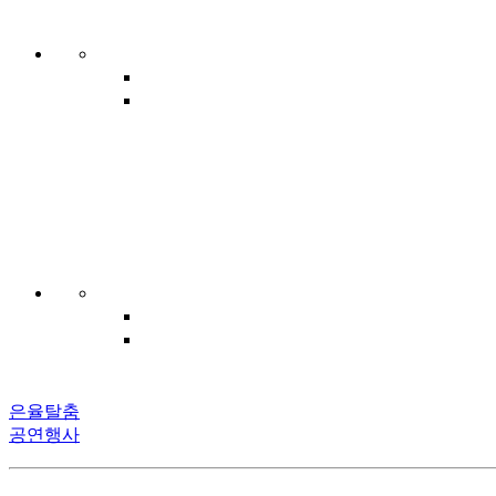
은율탈춤
공연행사