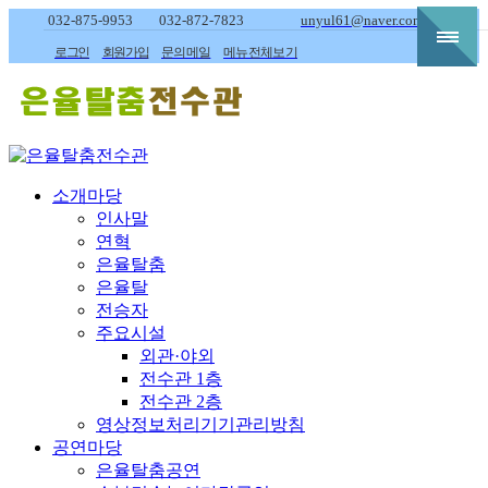
032-875-9953
032-872-7823
unyul61@naver.com
로그인
회원가입
문의메일
메뉴전체보기
소개마당
인사말
연혁
은율탈춤
은율탈
전승자
주요시설
외관·야외
전수관 1층
전수관 2층
영상정보처리기기관리방침
공연마당
은율탈춤공연