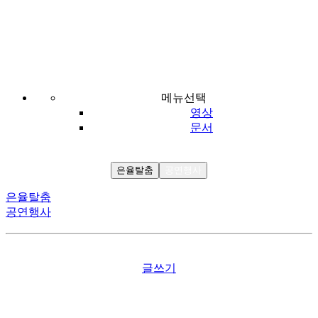
은율탈춤
자료마당
사진
은율탈춤
메뉴선택
영상
문서
은율탈춤
공연행사
은율탈춤
공연행사
글쓰기