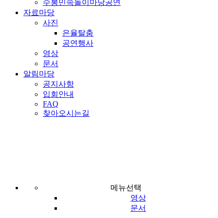
수봉민속놀이마당공연
자료마당
사진
은율탈춤
공연행사
영상
문서
알림마당
공지사항
입회안내
FAQ
찾아오시는길
은율탈춤
자료마당
사진
은율탈춤
메뉴선택
영상
문서