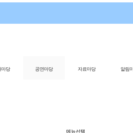
개마당
공연마당
자료마당
알림
은율탈춤공연
공연마당
은율탈춤공연
메뉴선택