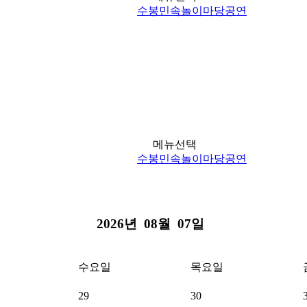
수봉민속놀이마당공연
은율탈춤공연
공연마당
은율탈춤공연
메뉴선택
수봉민속놀이마당공연
2026년
08월
07일
수요일
목요일
29
30