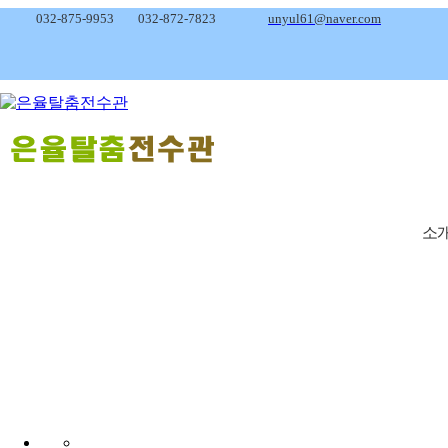
032-875-9953
032-872-7823
unyul61@naver.com
소