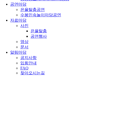
공연마당
은율탈춤공연
수봉민속놀이마당공연
자료마당
사진
은율탈춤
공연행사
영상
문서
알림마당
공지사항
입회안내
FAQ
찾아오시는길
찾아오시는길
알림마당 > 찾아오시는길