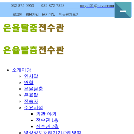
032-875-9953
032-872-7823
unyul61@naver.com
로그인
회원가입
문의메일
메뉴전체보기
소개마당
인사말
연혁
은율탈춤
은율탈
전승자
주요시설
외관·야외
전수관 1층
전수관 2층
영상정보처리기기관리방침