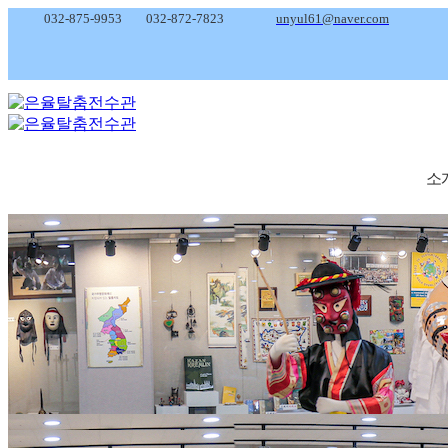
032-875-9953
032-872-7823
unyul61@naver.com
소