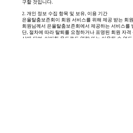
구할 것입니다.
2. 개인 정보 수집 항목 및 보유, 이용 기간
은율탈춤보존회이 회원 서비스를 위해 제공 받는 회원 정보는
회원님께서 은율탈춤보존회에서 제공하는 서비스를 받
단, 절차에 따라 탈퇴를 요청하거나 표명된 회원 자격
삭제 되며, 어떠한 용도로도 열람 또는 이용될 수 없
3. 개인 정보 제공 및 공유
원칙적으로 은율탈춤보존회은 회원님의 개인 정보를 서
다만, 회원님이 공개에 동의한 경우 또는 은율탈춤
행위를 한 사람 등에게 법적인 조치를 취하기 위해 
은율탈춤보존회이 회원님의 개인정보를 공유하는 경우는
보 제공 및 공지 안내 메일 발송의 경우로서 특정 개
▣ 시스템 네트워크 보안
1. 기술적, 관리적 대책
은율탈춤보존회에서는 서버 및 네트워크 관련 첨단 
방화벽(Fire Wall)과 개인정보 암호화를 갖추어 
또한 '은율탈춤보존회'은 개인 정보 취급 직원을 최소
데이터 관리 기구인 정보전략팀에서는 외부로부터 철
부 침입에도 대응하고 있습니다.