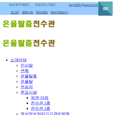
032-875-9953
032-872-7823
unyul61@naver.com
로그인
회원가입
문의메일
메뉴전체보기
소개마당
인사말
연혁
은율탈춤
은율탈
전승자
주요시설
외관·야외
전수관 1층
전수관 2층
영상정보처리기기관리방침