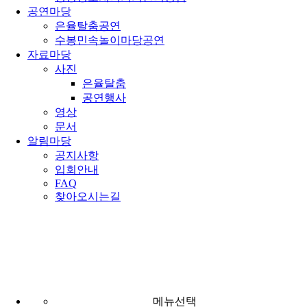
공연마당
은율탈춤공연
수봉민속놀이마당공연
자료마당
사진
은율탈춤
공연행사
영상
문서
알림마당
공지사항
입회안내
FAQ
찾아오시는길
외관·야외
소개마당
주요시설
외관·야외
메뉴선택