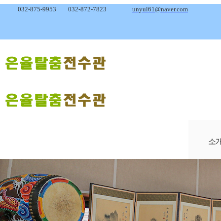
032-875-9953
032-872-7823
unyul61@naver.com
소