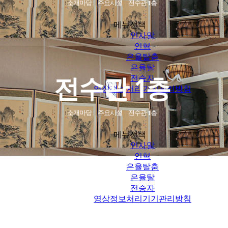
소개마당
주요시설
전수관 1층
메뉴선택
인사말
연혁
은율탈춤
은율탈
전수관 1층
전승자
영상정보처리기기관리방침
소개마당
주요시설
전수관 1층
메뉴선택
인사말
연혁
은율탈춤
은율탈
전승자
영상정보처리기기관리방침