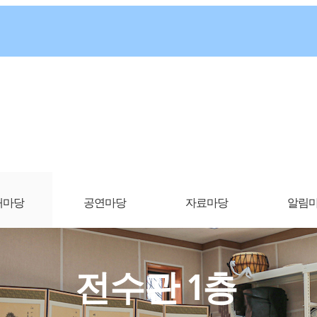
개마당
공연마당
자료마당
알림
전수관 1층