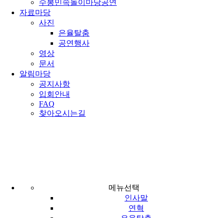
수봉민속놀이마당공연
자료마당
사진
은율탈춤
공연행사
영상
문서
알림마당
공지사항
입회안내
FAQ
찾아오시는길
은율탈
소개마당
은율탈
메뉴선택
인사말
연혁